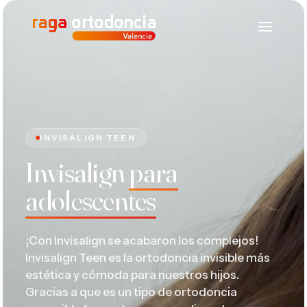
INVISALIGN TEEN
Invisalign
para
adolescentes
¡Con Invisalign se acabaron los complejos!
Invisalign Teen es la ortodoncia invisible más
estética y cómoda para nuestros hijos.
Gracias a que es un tipo de ortodoncia