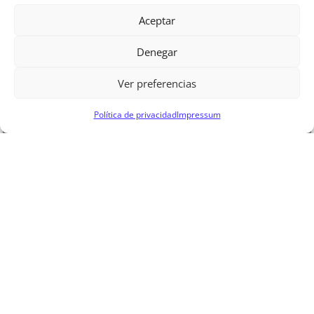
Aceptar
Denegar
Ver preferencias
Política de privacidad
Impressum
¿Vas a comenzar un
tratamiento con Invisalign?
En Raga Valencia reducimos el número de
visitas a la clínica. Ahora te enviamos tus