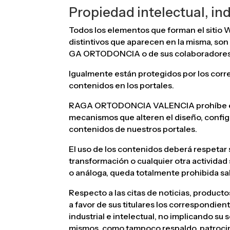
Propiedad intelectual, ind
Todos los elementos que forman el sitio W
distintivos que aparecen en la misma, son 
GA ORTODONCIA o de sus colaboradores y 
Igualmente están protegidos por los corr
contenidos en los portales.
RAGA ORTODONCIA VALENCIA prohíbe expres
mecanismos que alteren el diseño, configu
contenidos de nuestros portales.
El uso de los contenidos deberá respetar s
transformación o cualquier otra actividad 
o análoga, queda totalmente prohibida 
Respecto a las citas de noticias, produ
a favor de sus titulares los correspondi
industrial e intelectual, no implicando su
mismos, como tampoco respaldo, patroci