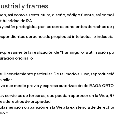
ustrial y frames
eb, así como su estructura, diseño, código fuente, así como
titularidad de RA
están protegidos por los correspondientes derechos de pro
espondientes derechos de propiedad intelectual e industria
amente la realización de “framings” o la utilización por 
ración original o
u licenciamiento particular. De tal modo su uso, reproducció
similar
salvo que medie previa y expresa autorización de RAGA O
ctos y servicios de terceros, que puedan aparecer en la
entes derechos de propiedad
 sola mención o aparición en la Web la existencia de derecho
nio o