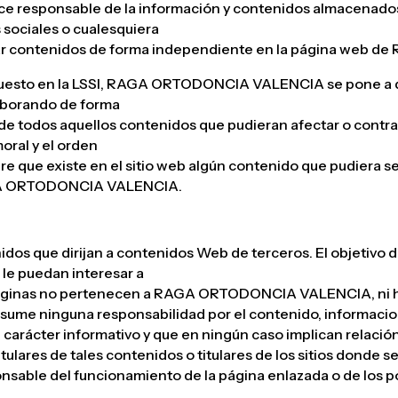
ponsable de la información y contenidos almacenados, a t
s sociales o cualesquiera
icar contenidos de forma independiente en la página we
puesto en la LSSI, RAGA ORTODONCIA VALENCIA se pone a di
laborando de forma
 de todos aquellos contenidos que pudieran afectar o contrav
oral y el orden
re que existe en el sitio web algún contenido que pudiera se
GA ORTODONCIA VALENCIA.
os que dirijan a contenidos Web de terceros. El objetivo 
e le puedan interesar a
 páginas no pertenecen a RAGA ORTODONCIA VALENCIA, ni ha
e ninguna responsabilidad por el contenido, informacion
e carácter informativo y que en ningún caso implican relac
itulares de tales contenidos o titulares de los sitios do
ble del funcionamiento de la página enlazada o de los po