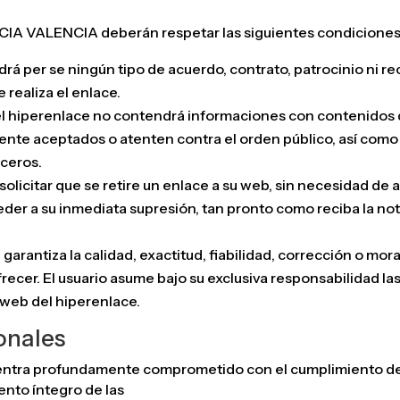
A VALENCIA deberán respetar las siguientes condiciones
drá per se ningún tipo de acuerdo, contrato, patrocinio ni
ealiza el enlace.
l hiperenlace no contendrá informaciones con contenidos qu
nmente aceptados o atenten contra el orden público, así co
rceros.
ar que se retire un enlace a su web, sin necesidad de aleg
ceder a su inmediata supresión, tan pronto como reciba la
arantiza la calidad, exactitud, fiabilidad, corrección o mor
recer. El usuario asume bajo su exclusiva responsabilidad l
 web del hiperenlace.
onales
 profundamente comprometido con el cumplimiento de la
ento íntegro de las