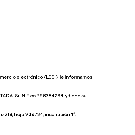
ICA
OPINIONES
CONTACTO
VÍDEO CONSULTA
BLOG
comercio electrónico (LSSI), le informamos
DA. Su NIF es B96384268 y tiene su
o 218, hoja V39734, inscripción 1º.