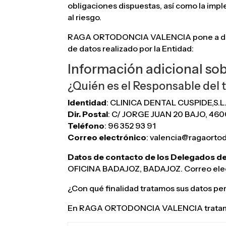
obligaciones dispuestas, así como la imp
al riesgo.
RAGA ORTODONCIA VALENCIA pone a disposi
de datos realizado por la Entidad:
Información adicional so
¿Quién es el Responsable del 
Identidad
: CLINICA DENTAL CUSPIDE,S.L
Dir. Postal
: C/ JORGE JUAN 20 BAJO, 4
Teléfono
: 96 352 93 91
Correo electrónico
: valencia@ragaorto
Datos de contacto de los Delegados d
OFICINA BADAJOZ, BADAJOZ. Correo elec
¿Con qué finalidad tratamos sus datos pe
En RAGA ORTODONCIA VALENCIA tratamos la