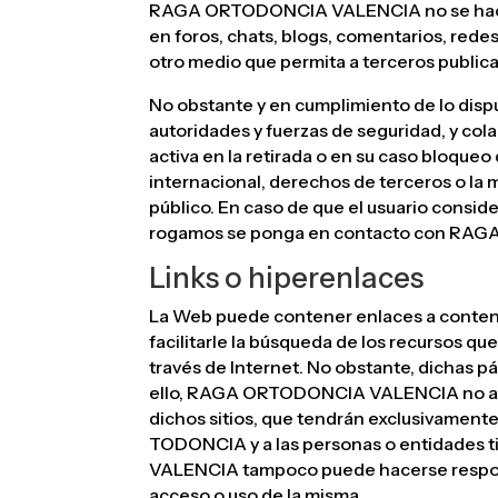
RAGA ORTODONCIA VALENCIA no se hace res
en foros, chats, blogs, comentarios, rede
otro medio que permita a terceros publ
No obstante y en cumplimiento de lo dis
autoridades y fuerzas de seguridad, y co
activa en la retirada o en su caso bloqueo
internacional, derechos de terceros o la m
público. En caso de que el usuario conside
rogamos se ponga en contacto con RA
Links o hiperenlaces
La Web puede contener enlaces a contenid
facilitarle la búsqueda de los recursos qu
través de Internet. No obstante, dichas
ello, RAGA ORTODONCIA VALENCIA no asum
dichos sitios, que tendrán exclusivament
TODONCIA y a las personas o entidades t
VALENCIA tampoco puede hacerse responsa
acceso o uso de la misma.