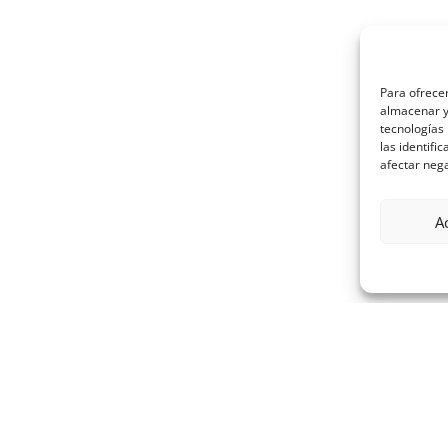
Para ofrecer
almacenar y/
tecnologías
las identifi
afectar nega
A