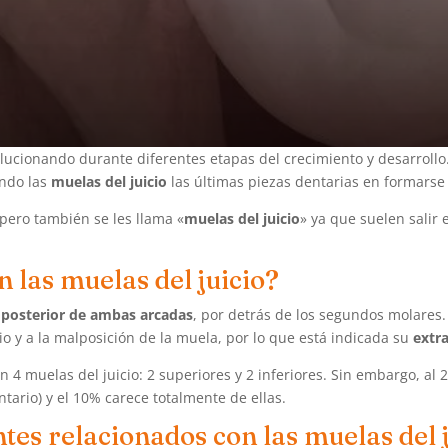
olucionando durante diferentes etapas del crecimiento y desarrol
endo las
muelas del juicio
las últimas piezas dentarias en formarse
 pero también se les llama «
muelas del juicio
» ya que suelen salir 
n las muelas del juicio?
posterior de ambas arcadas
, por detrás de los segundos molare
io y a la malposición de la muela, por lo que está indicada su
extra
 4 muelas del juicio: 2 superiores y 2 inferiores. Sin embargo, al 
ario) y el 10% carece totalmente de ellas.
es relacionados con las muelas del j