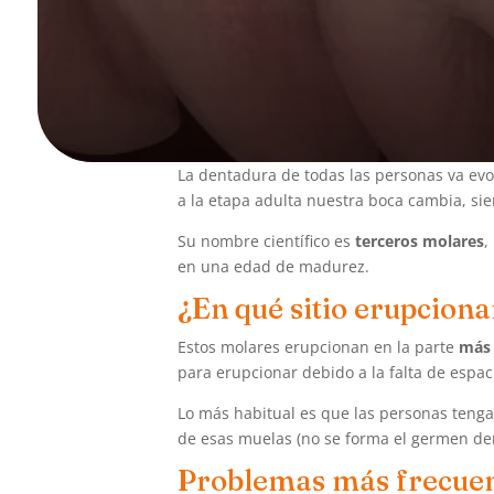
La dentadura de todas las personas va ev
a la etapa adulta nuestra boca cambia, si
Su nombre científico es
terceros molares
,
en una edad de madurez.
¿En qué sitio erupciona
Estos molares erupcionan en la parte
más 
para erupcionar debido a la falta de espac
Lo más habitual es que las personas tengan
de esas muelas (no se forma el germen dent
Problemas más frecuent