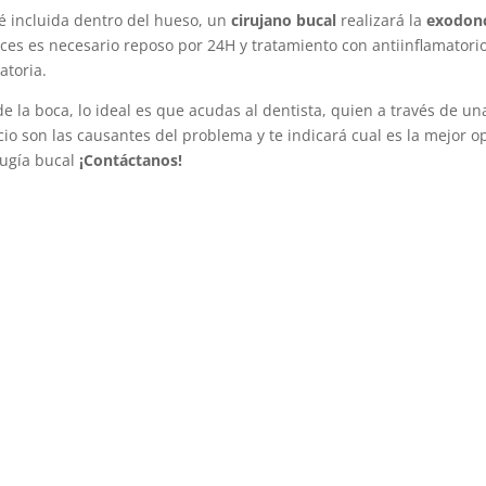
é incluida dentro del hueso, un
cirujano bucal
realizará la
exodonc
ces es necesario reposo por 24H y tratamiento con antiinflamatorios
atoria.
de la boca, lo ideal es que acudas al dentista, quien a través de u
cio son las causantes del problema y te indicará cual es la mejor 
rugía bucal
¡Contáctanos!